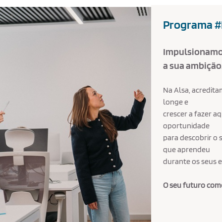
Programa #
Impulsionamos
a sua ambição
Na Alsa, acredit
longe e
crescer a fazer a
oportunidade
para descobrir o 
que aprendeu
durante os seus 
O seu futuro com