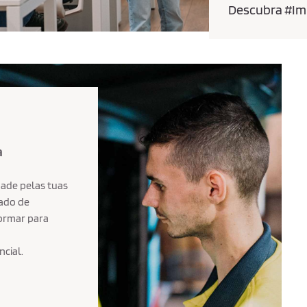
Descubra #Im
a
dade pelas tuas
lado de
formar para
cial.