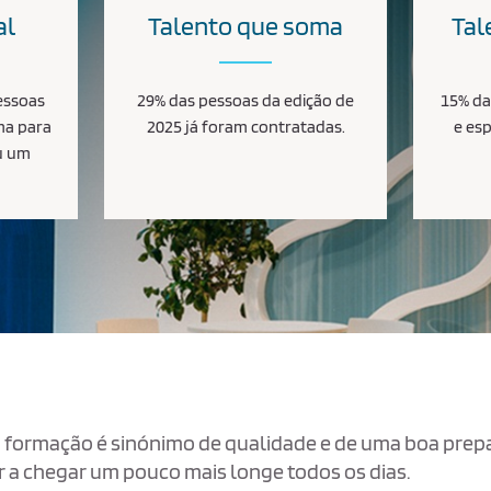
al
Talento que soma
Tal
essoas
29% das pessoas da edição de
15% da
ma para
2025 já foram contratadas.
e esp
u um
a formação é sinónimo de qualidade e de uma boa prepar
r a chegar um pouco mais longe todos os dias.