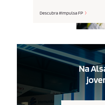
Descubra #Impulsa FP
Na Als
jove