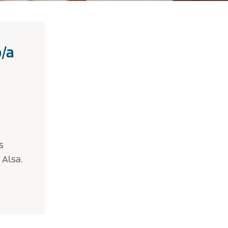
o/a
s
 Alsa.