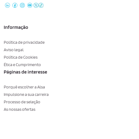
Informação
Política de privacidade
Aviso legal
Política de Cookies
Ética e Cumprimento
Páginas de interesse
Porquê escolher a Alsa
Impulsione a sua carreira
Processo de seleção
As nossas ofertas
Consent choices