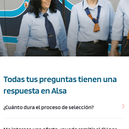
Todas tus preguntas tienen una
respuesta en Alsa
¿Cuánto dura el proceso de selección?
A veces llegar lejos requiere tiempo. Nuestro proceso puede
durar hasta un mes y entendemos que se te puede hacer