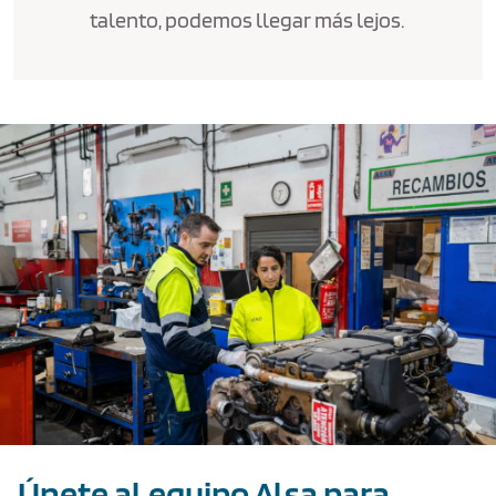
talento, podemos llegar más lejos.
Texto de ejemplo
Únete al equipo Alsa para