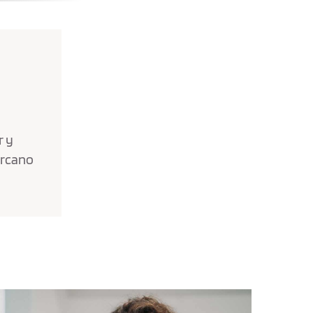
r y
ercano