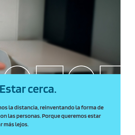
 Estar cerca.
mos la distancia, reinventando la forma de
on las personas. Porque queremos estar
ar más lejos.