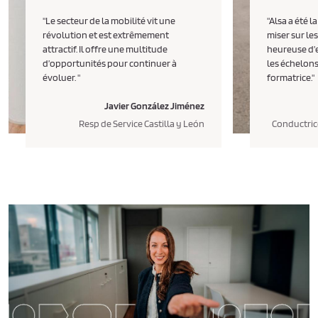
"Le secteur de la mobilité vit une
"Alsa a été l
révolution et est extrêmement
miser sur les
attractif. Il offre une multitude
heureuse d’en
d’opportunités pour continuer à
les échelons
évoluer. "
formatrice."
Javier González Jiménez
Resp de Service Castilla y León
Conductric